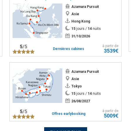
Azamara Pursuit
Asie
Hong Kong
15
jours /
14
nuits
31/10/2026
5
/5
à partir de
Dernières cabines
3539€
Azamara Pursuit
Asie
Tokyo
15
jours /
14
nuits
26/08/2027
5
/5
à partir de
Offres earlybooking
5009€