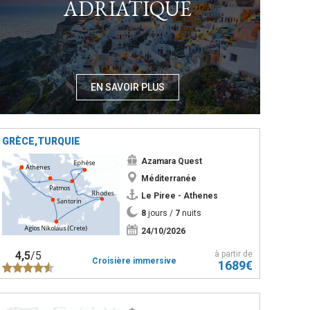
ADRIATIQUE
EN SAVOIR PLUS
GRÈCE,TURQUIE
Azamara Quest
Méditerranée
Le Piree - Athenes
8
jours /
7
nuits
24/10/2026
4,5
/5
à partir de
Croisière immersive
1689€