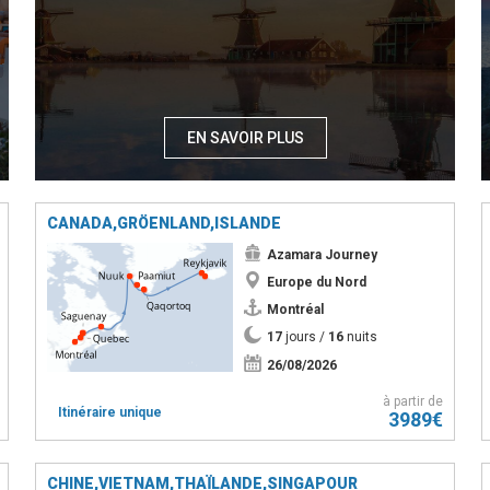
EN SAVOIR PLUS
CANADA,GRÖENLAND,ISLANDE
Azamara Journey
Europe du Nord
Montréal
17
jours /
16
nuits
26/08/2026
à partir de
Itinéraire unique
3989€
CHINE,VIETNAM,THAÏLANDE,SINGAPOUR