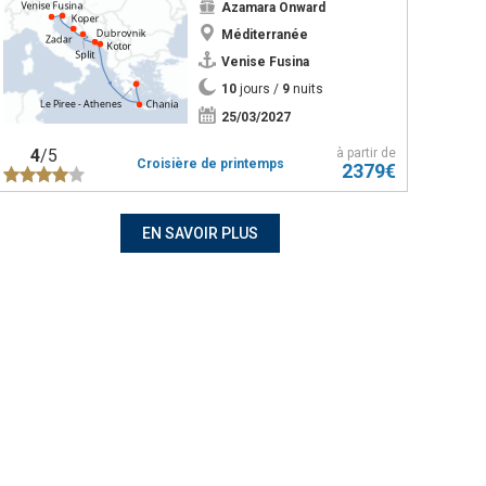
Azamara Onward
Méditerranée
Venise Fusina
10
jours /
9
nuits
25/03/2027
4
/5
à partir de
Croisière de printemps
2379€
EN SAVOIR PLUS