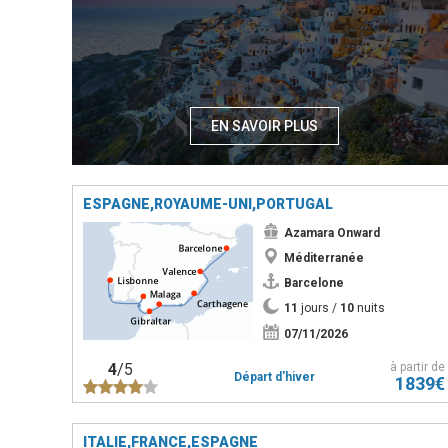
EN SAVOIR PLUS
ESPAGNE,ROYAUME-UNI,PORTUGAL
Azamara Onward
Méditerranée
Barcelone
11
jours /
10
nuits
07/11/2026
4
/5
à partir de
Départ d'hiver
1839€
ITALIE,FRANCE,ESPAGNE