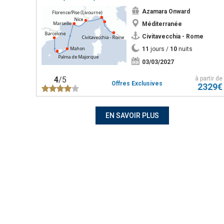
Azamara Onward
Méditerranée
Civitavecchia - Rome
11
jours /
10
nuits
03/03/2027
4
/5
à partir de
Offres Exclusives
2329€
EN SAVOIR PLUS