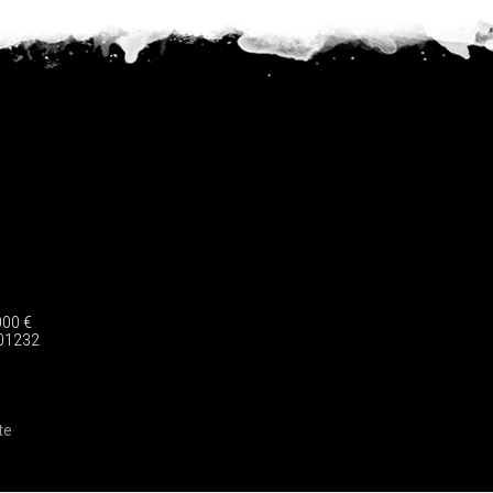
000 €
-01232
te