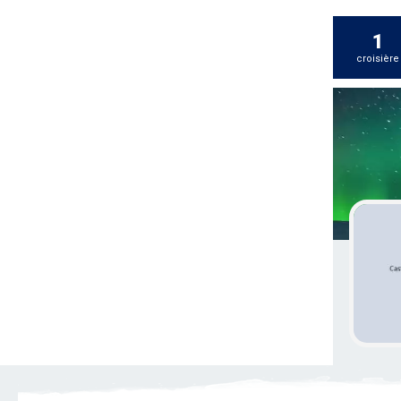
1
croisière