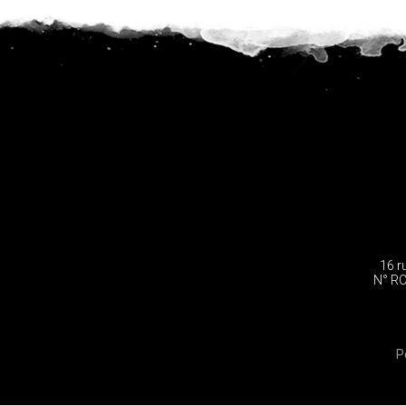
16 r
N° RC
P