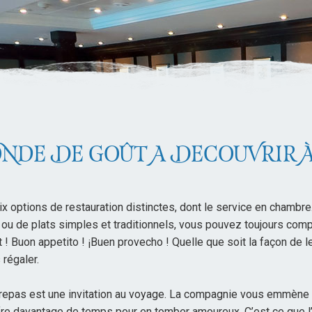
NDE DE GOÛT A DECOUVRIR 
 options de restauration distinctes, dont le service en chambr
ou de plats simples et traditionnels, vous pouvez toujours comp
t ! Buon appetito ! ¡Buen provecho ! Quelle que soit la façon de l
 régaler.
epas est une invitation au voyage. La compagnie vous emmène 
re davantage de temps pour en tomber amoureux. C’est ce que l’