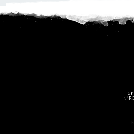
16 r
N° RC
P