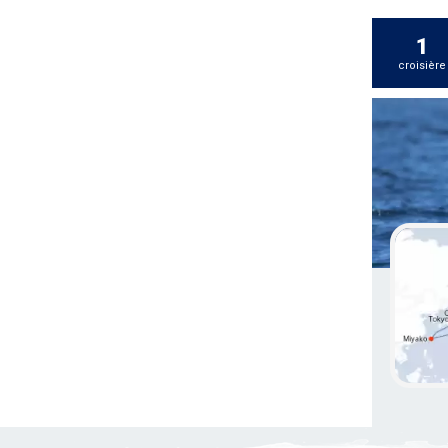
1
croisière