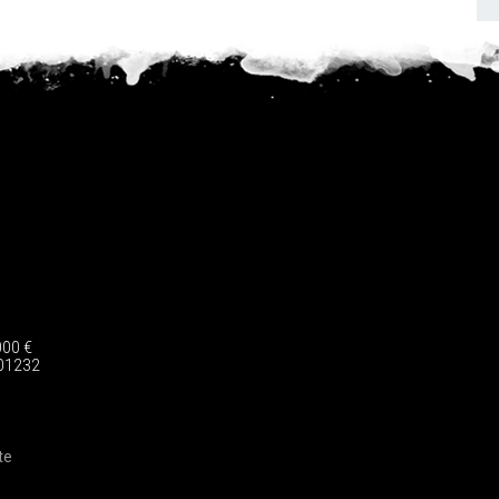
000 €
-01232
te