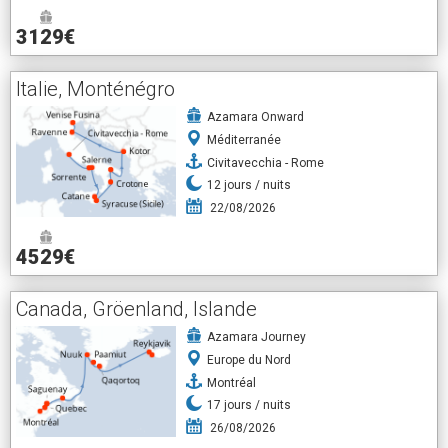
3129€
Italie, Monténégro
Azamara Onward
Méditerranée
Civitavecchia - Rome
12
jours /
nuits
22/08/2026
4529€
Canada, Gröenland, Islande
Azamara Journey
Europe du Nord
Montréal
17
jours /
nuits
26/08/2026