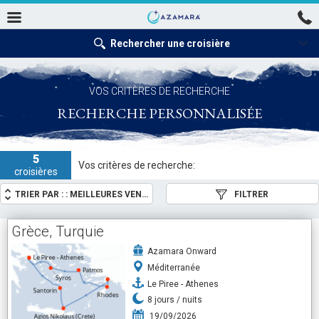
Rechercher une croisière
VOS CRITÈRES DE RECHERCHE
RECHERCHE PERSONNALISÉE
5
Vos critères de recherche:
croisières
TRIER PAR : :
MEILLEURES VENTES
FILTRER
Grèce, Turquie
Azamara Onward
Méditerranée
Le Piree - Athenes
8
jours /
nuits
19/09/2026