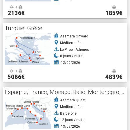
+
2136€
1859€
Turquie, Grèce
Azamara Onward
Méditerranée
Le Piree - Athenes
8
jours /
nuits
12/09/2026
+
5086€
4839€
Espagne, France, Monaco, Italie, Monténégro, Slovénie
Azamara Quest
Méditerranée
Barcelone
12
jours /
nuits
13/09/2026