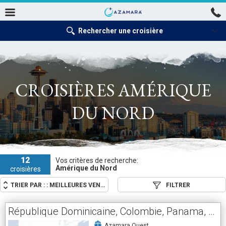
Rechercher une croisière
CROISIÈRES AMÉRIQUE
DU NORD
12
Vos critères de recherche:
Amérique du Nord
croisières
TRIER PAR : :
MEILLEURES VENTES
FILTRER
République Dominicaine, Colombie, Panama, Costa Rica, Guatemala, Mexique, États-Unis
Azamara Quest