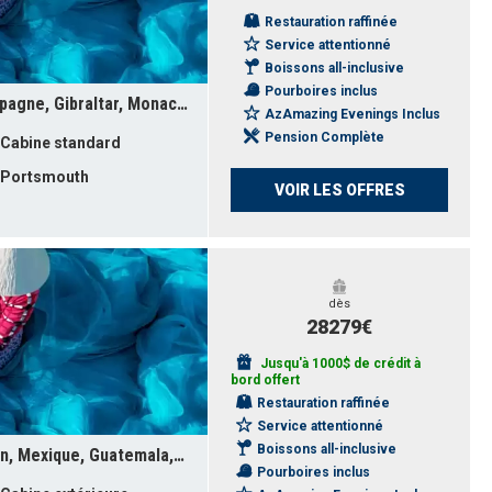
Restauration raffinée
Service attentionné
Boissons all-inclusive
Pourboires inclus
Royaume-Uni, France, Portugal, Espagne, Gibraltar, Monaco, Italie, Monténégro, Croatie, Slovénie, Turquie, Grèce
AzAmazing Evenings Inclus
Pension Complète
Cabine standard
Portsmouth
VOIR LES OFFRES
dès
28279€
Jusqu'à 1000$ de crédit à
bord offert
Restauration raffinée
Service attentionné
Boissons all-inclusive
Taïwan, Chine, Corée du Sud, Japon, Mexique, Guatemala, Salvador, Costa Rica, Panama, Colombie, États-Unis, Canada, Irlande, France, Royaume-Uni
Pourboires inclus