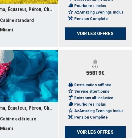
Pourboires inclus
États-Unis, Aruba, Colombie, Panama, Équateur, Pérou, Chili, Royaume-Uni, France, Nouvelle-Zélande, Australie, Indonésie, Malaisie, Philippines, Chine
AzAmazing Evenings Inclus
Pension Complète
Cabine standard
Miami
VOIR LES OFFRES
dès
55819€
Restauration raffinée
Service attentionné
Boissons all-inclusive
Pourboires inclus
États-Unis, Aruba, Colombie, Panama, Équateur, Pérou, Chili, Royaume-Uni, Nouvelle-Zélande, Australie, Indonésie, Malaisie, Philippines, Chine, Vietnam, Thaïlande, Singapour, Sri Lanka, Inde, Maldives
AzAmazing Evenings Inclus
Pension Complète
Cabine extérieure
Miami
VOIR LES OFFRES