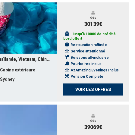
dès
30139€
Jusqu'à 1000$ de crédit à
bord offert
Restauration raffinée
Service attentionné
Boissons all-inclusive
Australie, Indonésie, Singapour, Thaïlande, Vietnam, Chine, Taïwan, Japon, Corée du Sud, Canada, États-Unis
Pourboires inclus
Cabine extérieure
AzAmazing Evenings Inclus
Pension Complète
Sydney
VOIR LES OFFRES
dès
39069€