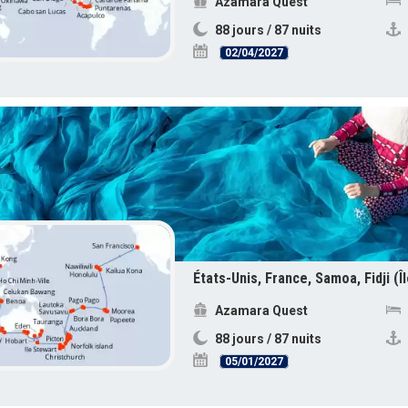
Azamara Quest
88 jours / 87 nuits
02/04/2027
Azamara Quest
88 jours / 87 nuits
05/01/2027