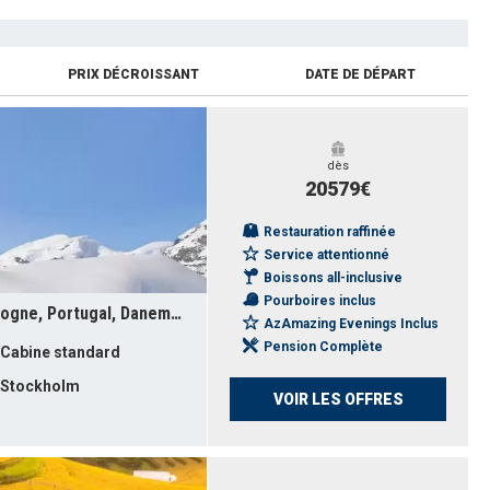
PRIX DÉCROISSANT
DATE DE DÉPART
dès
20579€
Restauration raffinée
Service attentionné
Boissons all-inclusive
Pourboires inclus
Espagne, Irlande, Monténégro, Pologne, Portugal, Danemark, France, Grèce, Suède, Italie, Croatie, Slovénie, Royaume-Uni, Lettonie, Lituanie, Gibraltar, Estonie
AzAmazing Evenings Inclus
Pension Complète
Cabine standard
Stockholm
VOIR LES OFFRES