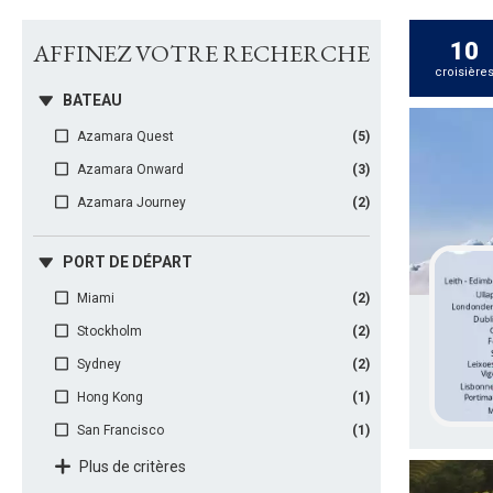
AFFINEZ VOTRE
RECHERCHE
10
croisière
BATEAU
Azamara Quest
(5)
Azamara Onward
(3)
Azamara Journey
(2)
PORT DE DÉPART
Miami
(2)
Stockholm
(2)
Sydney
(2)
Hong Kong
(1)
San Francisco
(1)
Plus de critères