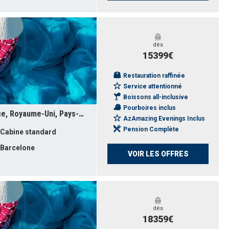
dès
15399€
Restauration raffinée
Service attentionné
Boissons all-inclusive
Pourboires inclus
Espagne, Gibraltar, Portugal, France, Royaume-Uni, Pays-Bas, Norvège, Danemark, Allemagne, Pologne, Lituanie, Lettonie, Estonie, Suède
AzAmazing Evenings Inclus
Pension Complète
Cabine standard
Barcelone
VOIR LES OFFRES
dès
18359€