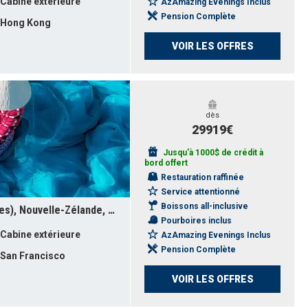
Cabine extérieure
AzAmazing Evenings Inclus
Pension Complète
Hong Kong
VOIR LES OFFRES
dès
29919€
Jusqu'à 1000$ de crédit à
bord offert
Restauration raffinée
Service attentionné
Boissons all-inclusive
États-Unis, France, Samoa, Fidji (Îles), Nouvelle-Zélande, Australie, Indonésie, Singapour, Thaïlande, Vietnam, Chine
Pourboires inclus
Cabine extérieure
AzAmazing Evenings Inclus
Pension Complète
San Francisco
VOIR LES OFFRES