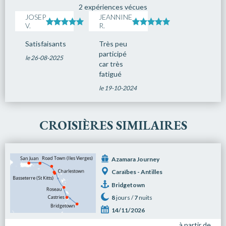
2 expériences vécues
JOSEP
JEANNINE
V.
R.
Satisfaisants
Très peu
participé
le 26-08-2025
car très
fatigué
le 19-10-2024
CROISIÈRES SIMILAIRES
Azamara Journey
Caraïbes - Antilles
Bridgetown
8
jours /
7
nuits
14/11/2026
à partir de