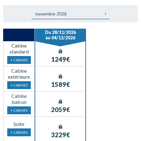
Du 28/11/2026
au 04/12/2026
Cabine
standard
1249€
+ CABINES
Cabine
extérieure
1589€
+ CABINES
Cabine
balcon
2059€
+ CABINES
Suite
+ CABINES
3229€