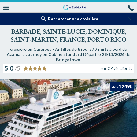
Rechercher une croisière
BARBADE, SAINTE-LUCIE, DOMINIQUE,
SAINT-MARTIN, FRANCE, PORTO RICO
croisière en
Caraïbes - Antilles
de
8 jours / 7 nuits
à bord du
Azamara Journey
en
Cabine standard
Départ le
28/11/2026
de
Bridgetown
.
5.0
/5
sur
2
Avis clients
1249€
dès