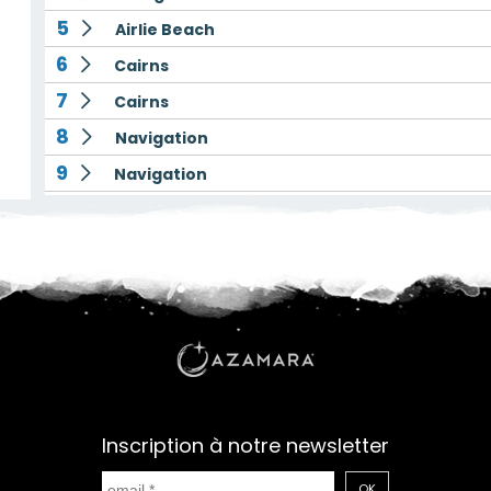
5
Airlie Beach
6
Cairns
7
Cairns
8
Navigation
9
Navigation
10
Navigation
11
Darwin
12
Navigation
13
Navigation
14
Benoa
15
Navigation
16
Semarang
Inscription à notre newsletter
17
Jakarta
OK