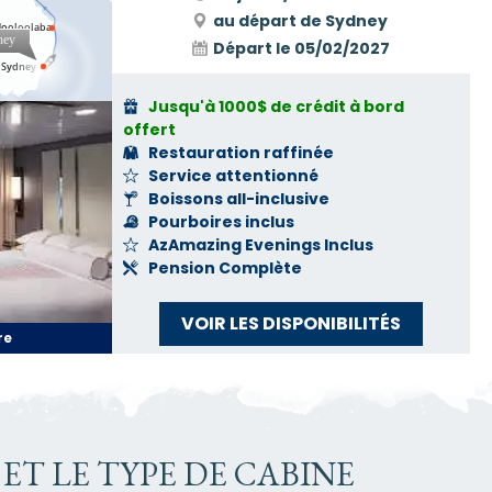
au départ de Sydney
Départ le
05/02/2027
Jusqu'à 1000$ de crédit à bord
offert
Restauration raffinée
Service attentionné
Boissons all-inclusive
Pourboires inclus
AzAmazing Evenings Inclus
Pension Complète
VOIR LES DISPONIBILITÉS
re
ET LE TYPE DE CABINE