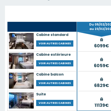
Du 05/02/20
au 23/02/20
Cabine standard
VOIR AUTRES CABINES
6099€
Cabine extérieure
VOIR AUTRES CABINES
6059€
Cabine balcon
VOIR AUTRES CABINES
6829€
Suite
VOIR AUTRES CABINES
11139€