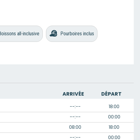
Boissons all-inclusive
Pourboires inclus
ARRIVÉE
DÉPART
--:--
18:00
--:--
00:00
08:00
18:00
--:--
00:00