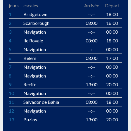
jours
escales
Arrivée
Départ
1
Bridgetown
--:--
18:00
2
Scarborough
08:00
16:00
3
Navigation
--:--
00:00
4
Ile Royale
08:00
18:00
5
Navigation
--:--
00:00
6
Belém
08:00
17:00
7
Navigation
--:--
00:00
8
Navigation
--:--
00:00
9
Recife
13:00
20:00
10
Navigation
--:--
00:00
11
Salvador de Bahia
08:00
18:00
12
Navigation
--:--
00:00
13
Buzios
13:00
20:00
14
Rio de Janeiro
08:00
--:--