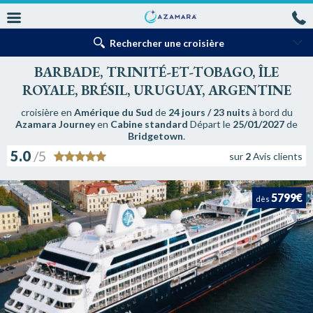
Rechercher une croisière
BARBADE, TRINITÉ-ET-TOBAGO, ÎLE
ROYALE, BRÉSIL, URUGUAY, ARGENTINE
croisière en
Amérique du Sud
de
24 jours / 23 nuits
à bord du
Azamara Journey
en
Cabine standard
Départ le
25/01/2027
de
Bridgetown
.
5.0
/5
sur
2
Avis clients
5799€
dès