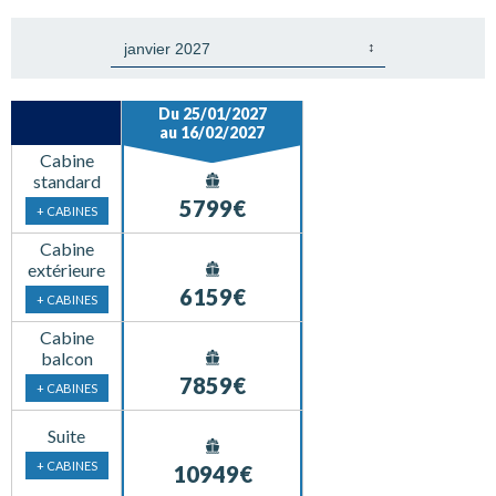
Du 25/01/2027
au 16/02/2027
Cabine
standard
5799€
+ CABINES
Cabine
extérieure
6159€
+ CABINES
Cabine
balcon
7859€
+ CABINES
Suite
+ CABINES
10949€