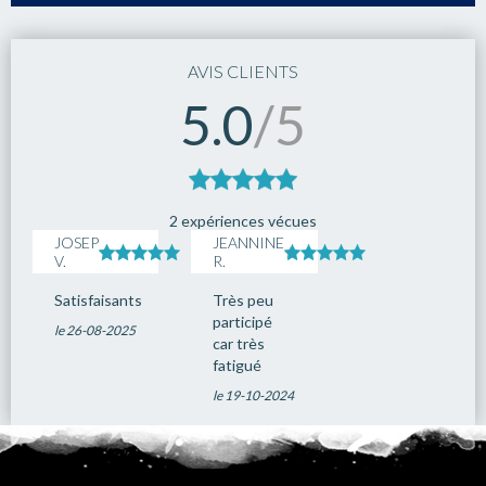
15
Rio de Janeiro
--:--
--:--
16
Rio de Janeiro
--:--
17:00
AVIS CLIENTS
17
Parati
08:00
18:00
5.0
/5
18
Ilhabella
08:00
18:00
19
Santos
08:00
18:00
20
Navigation
--:--
00:00
21
Navigation
--:--
00:00
2 expériences vécues
JOSEP
JEANNINE
22
Montevideo
08:00
18:00
V.
R.
23
Buenos Aires
08:00
--:--
Satisfaisants
Très peu
24
Buenos Aires
09:00
--:--
participé
le 26-08-2025
car très
fatigué
le 19-10-2024