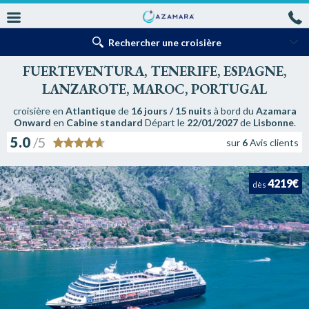
Rechercher une croisière
FUERTEVENTURA, TENERIFE, ESPAGNE,
LANZAROTE, MAROC, PORTUGAL
croisière en
Atlantique
de
16 jours / 15 nuits
à bord du
Azamara
Onward
en
Cabine standard
Départ le
22/01/2027
de
Lisbonne
.
5.0
/5
sur
6
Avis clients
4219€
dès