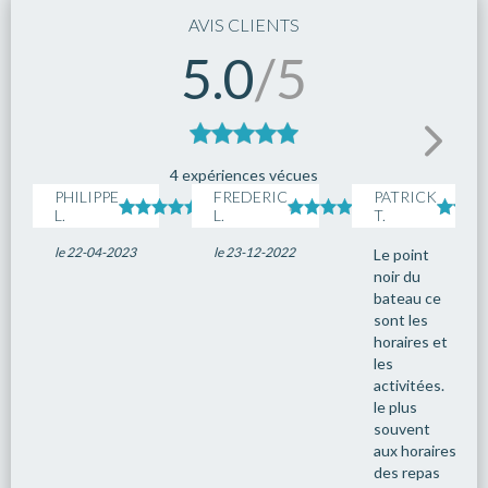
16
Tokyo
09:00
--:--
AVIS CLIENTS
5.0
/5
4 expériences vécues
PHILIPPE
FREDERIC
PATRICK
L.
L.
T.
le 22-04-2023
le 23-12-2022
Le point
noir du
bateau ce
sont les
horaires et
les
activitées.
le plus
souvent
aux horaires
des repas