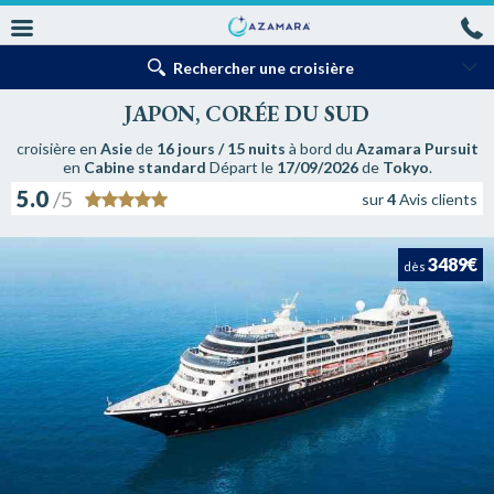
Rechercher une croisière
JAPON, CORÉE DU SUD
croisière en
Asie
de
16 jours / 15 nuits
à bord du
Azamara Pursuit
en
Cabine standard
Départ le
17/09/2026
de
Tokyo
.
5.0
/5
sur
4
Avis clients
3489€
dès