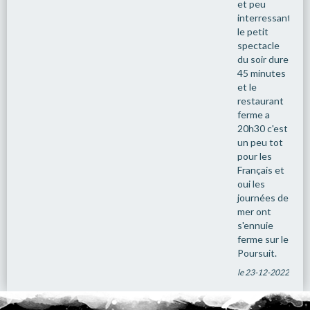
et peu
interressantes.
le petit
spectacle
du soir dure
45 minutes
et le
restaurant
ferme a
20h30 c'est
un peu tot
pour les
Français et
oui les
journées de
mer ont
s'ennuie
ferme sur le
Poursuit.
le 23-12-2022