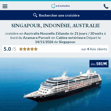
Rechercher une croisière
SINGAPOUR, INDONÉSIE, AUSTRALIE
croisière en
Australie Nouvelle Zélande
de
21 jours / 20 nuits
à
bord du
Azamara Pursuit
en
Cabine extérieure
Départ le
14/11/2026
de
Singapour
.
5.0
/5
sur
4
Avis clients
5819€
dès