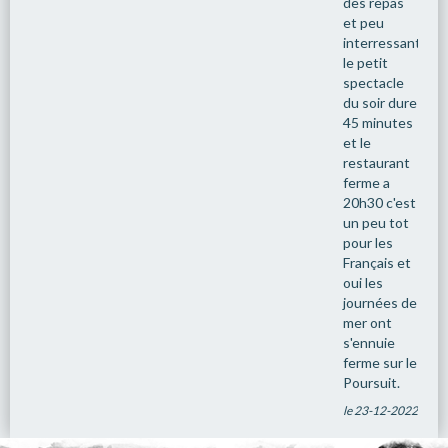
des repas
et peu
interressantes.
le petit
spectacle
du soir dure
45 minutes
et le
restaurant
ferme a
20h30 c'est
un peu tot
pour les
Français et
oui les
journées de
mer ont
s'ennuie
ferme sur le
Poursuit.
le 23-12-2022