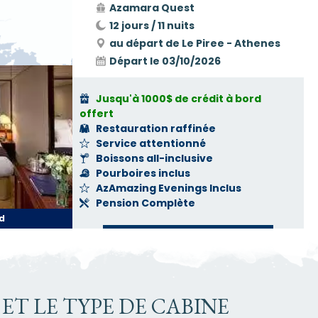
Azamara Quest
12 jours / 11 nuits
au départ de Le Piree - Athenes
Départ le
03/10/2026
Jusqu'à 1000$ de crédit à bord
offert
Restauration raffinée
Service attentionné
Boissons all-inclusive
Pourboires inclus
AzAmazing Evenings Inclus
Pension Complète
d
VOIR LES DISPONIBILITÉS
ET LE TYPE DE CABINE