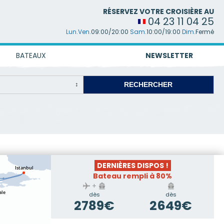
RÉSERVEZ VOTRE CROISIÈRE AU
04 23 11 04 25
Lun.Ven.
09:00/20:00
Sam.
10:00/19:00
Dim.
Fermé
BATEAUX
NEWSLETTER
DERNIÈRES DISPOS !
Bateau rempli à 80%
+
dès
dès
2789€
2649€