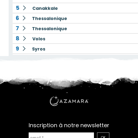
5
Canakkale
6
Thessalonique
7
Thessalonique
8
Volos
9
Syros
10
Patmos
11
Nafplio
12
Le Piree - Athenes
Inscription à notre newsletter
OK