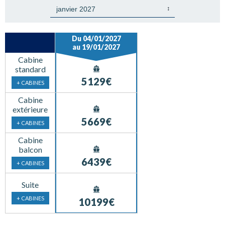
Du 04/01/2027
au 19/01/2027
Cabine
standard
5129€
+ CABINES
Cabine
extérieure
5669€
+ CABINES
Cabine
balcon
6439€
+ CABINES
Suite
+ CABINES
10199€