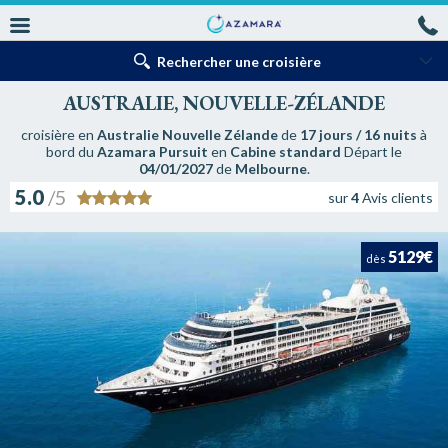
Rechercher une croisière
AUSTRALIE, NOUVELLE-ZÉLANDE
croisière en
Australie Nouvelle Zélande
de
17 jours / 16 nuits
à
bord du
Azamara Pursuit
en
Cabine standard
Départ le
04/01/2027
de
Melbourne
.
5.0
/5
sur
4
Avis clients
5129€
dès