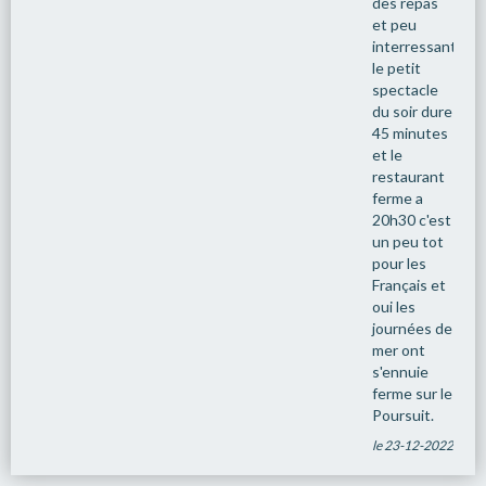
des repas
et peu
interressantes.
le petit
spectacle
du soir dure
45 minutes
et le
restaurant
ferme a
20h30 c'est
un peu tot
pour les
Français et
oui les
journées de
mer ont
s'ennuie
ferme sur le
Poursuit.
le 23-12-2022