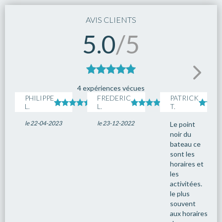
16
Bay of Island
06:30
18:00
AVIS CLIENTS
17
Auckland
07:00
--:--
5.0
/5
4 expériences vécues
PHILIPPE
FREDERIC
PATRICK
L.
L.
T.
le 22-04-2023
le 23-12-2022
Le point
noir du
bateau ce
sont les
horaires et
les
activitées.
le plus
souvent
aux horaires