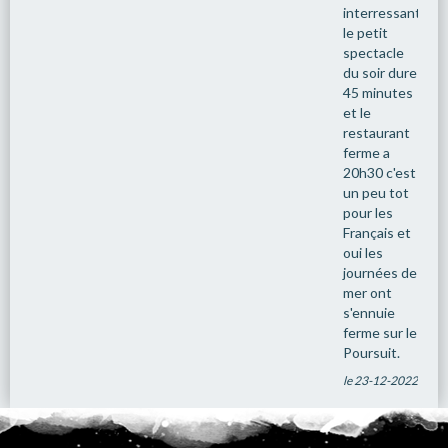
interressantes.
le petit
spectacle
du soir dure
45 minutes
et le
restaurant
ferme a
20h30 c'est
un peu tot
pour les
Français et
oui les
journées de
mer ont
s'ennuie
ferme sur le
Poursuit.
le 23-12-2022