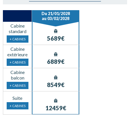
Du 21/01/2028
au 03/02/2028
Cabine
standard
5689€
+ CABINES
Cabine
extérieure
6889€
+ CABINES
Cabine
balcon
8549€
+ CABINES
Suite
+ CABINES
12459€