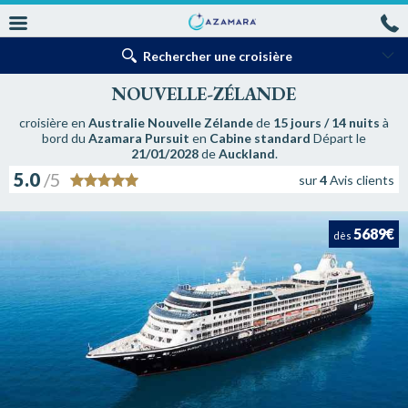
Rechercher une croisière
NOUVELLE-ZÉLANDE
croisière en
Australie Nouvelle Zélande
de
15 jours / 14 nuits
à
bord du
Azamara Pursuit
en
Cabine standard
Départ le
21/01/2028
de
Auckland
.
5.0
/5
sur
4
Avis clients
5689€
dès