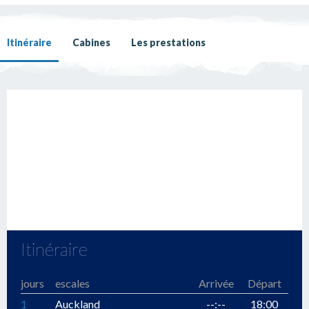
Itinéraire
Cabines
Les prestations
Itinéraire
jours
escales
Arrivée
Départ
1
Auckland
--:--
18:00