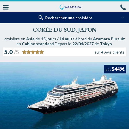
Rechercher une croisière
CORÉE DU SUD, JAPON
croisière en
Asie
de
15 jours / 14 nuits
à bord du
Azamara Pursuit
en
Cabine standard
Départ le
22/04/2027
de
Tokyo
.
5.0
/5
sur
4
Avis clients
5449€
dès