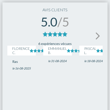
16
Thessalonique
--:--
14:00
AVIS CLIENTS
17
Chios
08:00
20:00
5.0
/5
18
Ephèse
08:00
22:00
19
Patmos
08:00
18:00
20
Mykonos
08:00
22:00
21
Paros
08:00
18:00
6 expériences vécues
FLORENCE
EMMANUEL
PASCAL
22
Le Piree - Athenes
05:00
--:--
C.
B.
L.
le 31-08-2024
le 18-08-2024
Ras
le 16-08-2025