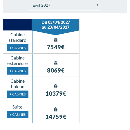
Du 03/04/2027
au 23/04/2027
Cabine
standard
7549€
+ CABINES
Cabine
extérieure
8069€
+ CABINES
Cabine
balcon
10379€
+ CABINES
Suite
+ CABINES
14759€