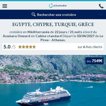
Rechercher une croisière
EGYPTE, CHYPRE, TURQUIE, GRÈCE
croisière en
Méditerranée
de
22 jours / 21 nuits
à bord du
Azamara Onward
en
Cabine standard
Départ le
03/04/2027
de
Le
Piree - Athenes
.
5.0
/5
sur
6
Avis clients
7549€
dès