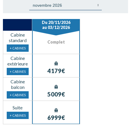
Du 20/11/2026
au 03/12/2026
Cabine
standard
Complet
+ CABINES
Cabine
extérieure
4179€
+ CABINES
Cabine
balcon
5009€
+ CABINES
Suite
+ CABINES
6999€