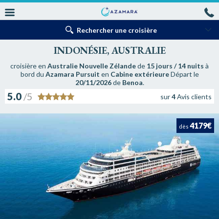
Rechercher une croisière
INDONÉSIE, AUSTRALIE
croisière en
Australie Nouvelle Zélande
de
15 jours / 14 nuits
à
bord du
Azamara Pursuit
en
Cabine extérieure
Départ le
20/11/2026
de
Benoa
.
5.0
/5
sur
4
Avis clients
4179€
dès