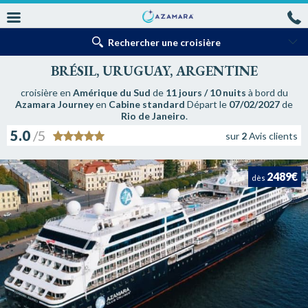
Rechercher une croisière
BRÉSIL, URUGUAY, ARGENTINE
croisière en
Amérique du Sud
de
11 jours / 10 nuits
à bord du
Azamara Journey
en
Cabine standard
Départ le
07/02/2027
de
Rio de Janeiro
.
5.0
/5
sur
2
Avis clients
2489€
dès