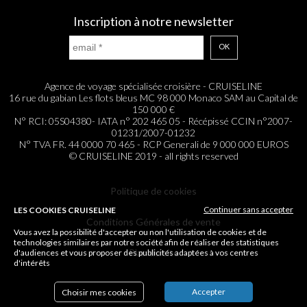
Inscription à notre newsletter
OK
Agence de voyage spécialisée croisière - CRUISELINE
16 rue du gabian Les flots bleus MC 98 000 Monaco SAM au Capital de
150 000 €
N° RCI: 05S04380- IATA n° 202 465 05 - Récépissé CCIN n°2007-
01231/2007-01232
N° TVA FR. 44 0000 70 465 - RCP Generali de 9 000 000 EUROS
© CRUISELINE 2019 - all rights reserved
Politique de cookies
Continuer sans accepter
LES COOKIES CRUISELINE
Conditions Générales de vente
Vous avez la possibilité d'accepter ou non l'utilisation de cookies et de
technologies similaires par notre société afin de réaliser des statistiques
Plan du site
d'audiences et vous proposer des publicités adaptées à vos centres
d'intérêts
Accepter
Choisir mes cookies