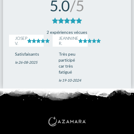
5.0
/5
2 expériences vécues
JOSEP
JEANNINE
V.
R.
Satisfaisants
Très peu
participé
le 26-08-2025
car très
fatigué
le 19-10-2024