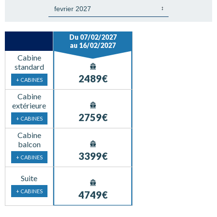
Du 07/02/2027
au 16/02/2027
Cabine
standard
2489€
+ CABINES
Cabine
extérieure
2759€
+ CABINES
Cabine
balcon
3399€
+ CABINES
Suite
+ CABINES
4749€