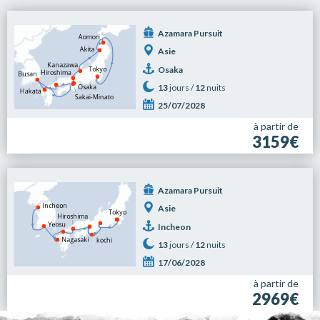
Azamara Pursuit
Asie
Osaka
13
jours /
12
nuits
25/07/2028
à partir de
3159€
Azamara Pursuit
Asie
Incheon
13
jours /
12
nuits
17/06/2028
à partir de
2969€