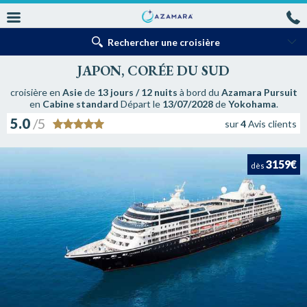
Rechercher une croisière
JAPON, CORÉE DU SUD
croisière en
Asie
de
13 jours / 12 nuits
à bord du
Azamara Pursuit
en
Cabine standard
Départ le
13/07/2028
de
Yokohama
.
5.0
/5
sur
4
Avis clients
3159€
dès