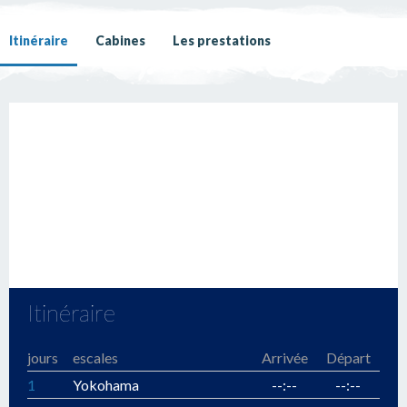
Itinéraire
Cabines
Les prestations
Itinéraire
jours
escales
Arrivée
Départ
1
Yokohama
--:--
--:--