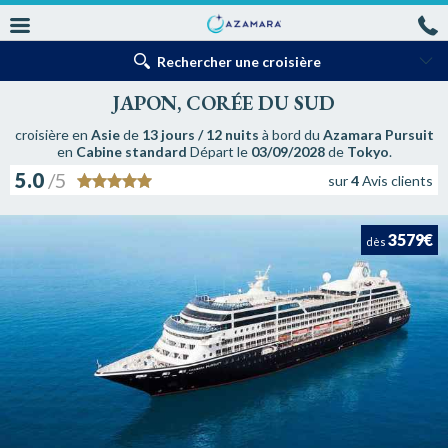
Rechercher une croisière
JAPON, CORÉE DU SUD
croisière en
Asie
de
13 jours / 12 nuits
à bord du
Azamara Pursuit
en
Cabine standard
Départ le
03/09/2028
de
Tokyo
.
5.0
/5
sur
4
Avis clients
3579€
dès