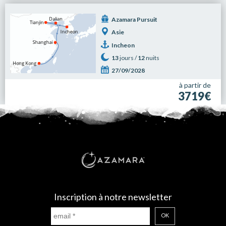
Azamara Pursuit
Asie
Incheon
13
jours /
12
nuits
27/09/2028
à partir de
3719€
Inscription à notre newsletter
OK