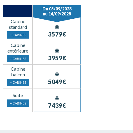
Du 03/09/2028
au 14/09/2028
Cabine
standard
3579€
+ CABINES
Cabine
extérieure
3959€
+ CABINES
Cabine
balcon
5049€
+ CABINES
Suite
+ CABINES
7439€