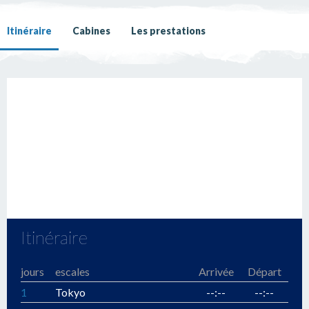
Itinéraire
Cabines
Les prestations
Itinéraire
jours
escales
Arrivée
Départ
1
Tokyo
--:--
--:--