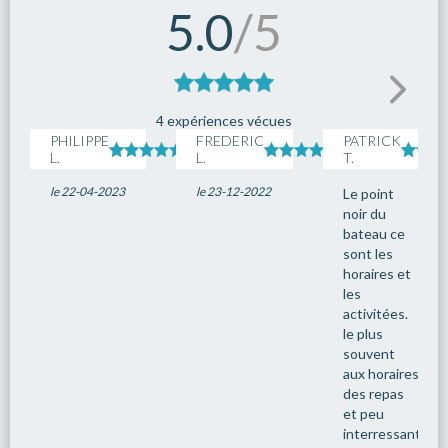
5.0
/5
4 expériences vécues
PHILIPPE
FREDERIC
PATRICK
L.
L.
T.
le 22-04-2023
le 23-12-2022
Le point
noir du
bateau ce
sont les
horaires et
les
activitées.
le plus
souvent
aux horaires
des repas
et peu
interressantes.