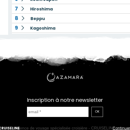
7
Hiroshima
8
Beppu
9
Kagoshima
10
Nagasaki
11
Yeosu
12
Navigation
13
Incheon
Inscription à notre newsletter
OK
CRUISELINE
Continuer
Agence de voyage spécialisée croisière - CRUISELINE