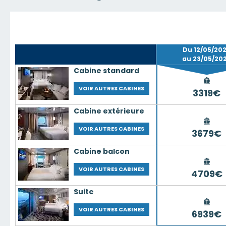
Du 12/05/20
au 23/05/20
Cabine standard
VOIR AUTRES CABINES
3319€
Cabine extérieure
VOIR AUTRES CABINES
3679€
Cabine balcon
VOIR AUTRES CABINES
4709€
Suite
VOIR AUTRES CABINES
6939€