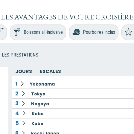
LES AVANTAGES DE VOTRE CROISIÈRE
é*
Boissons all-inclusive
Pourboires inclus
LES PRESTATIONS
JOURS
ESCALES
1
Yokohama
2
Tokyo
3
Nagoya
4
Kobe
5
Kobe
6
kochi Japon