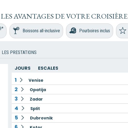
LES AVANTAGES DE VOTRE CROISIÈRE
é*
Boissons all-inclusive
Pourboires inclus
LES PRESTATIONS
JOURS
ESCALES
1
Venise
2
Opatija
3
Zadar
4
Split
5
Dubrovnik
6
Kotor