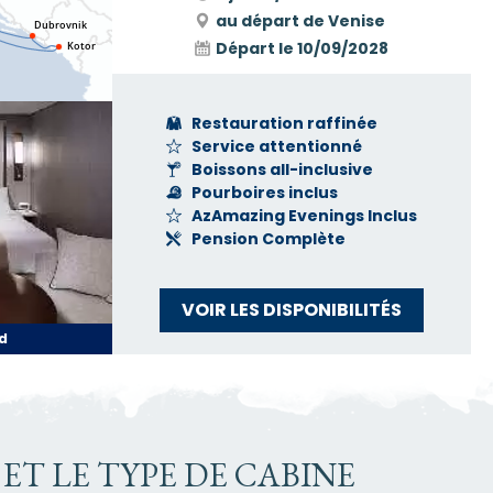
au départ de Venise
Départ le
10/09/2028
Restauration raffinée
Service attentionné
Boissons all-inclusive
Pourboires inclus
AzAmazing Evenings Inclus
Pension Complète
VOIR LES DISPONIBILITÉS
d
ET LE TYPE DE CABINE