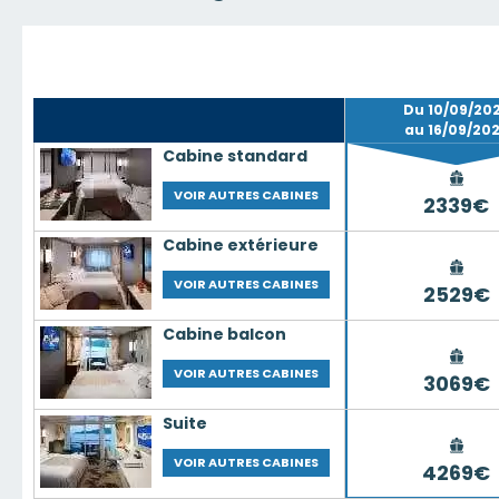
Du 10/09/20
au 16/09/20
Cabine standard
VOIR AUTRES CABINES
2339€
Cabine extérieure
VOIR AUTRES CABINES
2529€
Cabine balcon
VOIR AUTRES CABINES
3069€
Suite
VOIR AUTRES CABINES
4269€