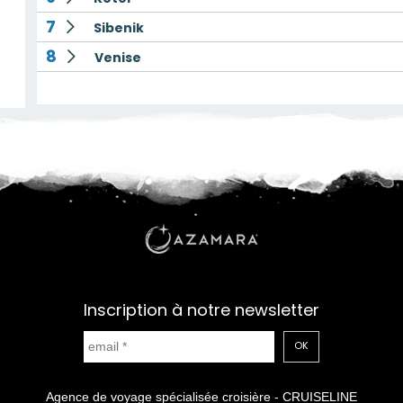
7
Sibenik
8
Venise
Inscription à notre newsletter
OK
Agence de voyage spécialisée croisière - CRUISELINE