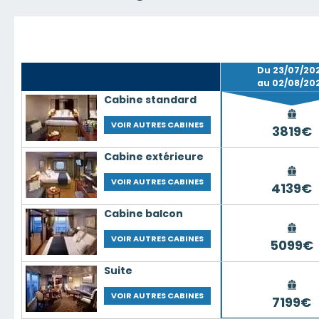
Du 23/07/20
au 02/08/20
Cabine standard
VOIR AUTRES CABINES
3819€
Cabine extérieure
VOIR AUTRES CABINES
4139€
Cabine balcon
VOIR AUTRES CABINES
5099€
Suite
VOIR AUTRES CABINES
7199€