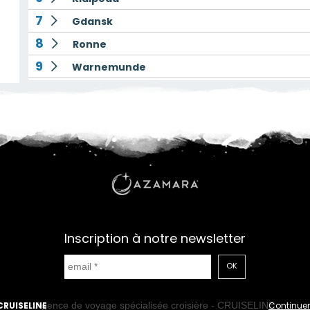
7
Gdansk
8
Ronne
9
Warnemunde
10
Canal de Kiel
11
Navigation
12
Portsmouth
Inscription à notre newsletter
OK
CRUISELINE
Continuer
Agence de voyage spécialisée croisière - CRUISELINE