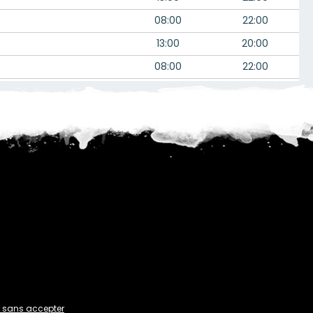
08:00
22:00
13:00
20:00
08:00
22:00
06:00
17:00
--:--
15:00
06:00
--:--
 sans accepter