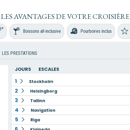
LES AVANTAGES DE VOTRE CROISIÈRE
é*
Boissons all-inclusive
Pourboires inclus
LES PRESTATIONS
JOURS
ESCALES
1
Stockholm
2
Helsingborg
3
Tallinn
4
Navigation
5
Riga
6
Klaipeda