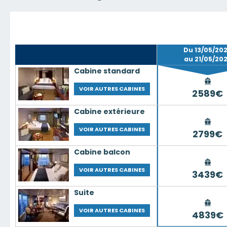
Du 13/05/20
au 21/05/20
Cabine standard
VOIR AUTRES CABINES
2589€
Cabine extérieure
VOIR AUTRES CABINES
2799€
Cabine balcon
VOIR AUTRES CABINES
3439€
Suite
VOIR AUTRES CABINES
4839€