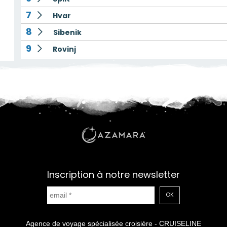
7
Hvar
8
Sibenik
9
Rovinj
10
Venise Fusina
Inscription à notre newsletter
OK
Agence de voyage spécialisée croisière - CRUISELINE