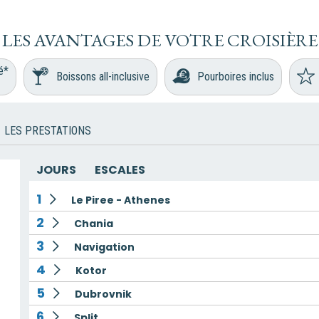
LES AVANTAGES DE VOTRE CROISIÈRE
é*
Boissons all-inclusive
Pourboires inclus
LES PRESTATIONS
JOURS
ESCALES
1
Le Piree - Athenes
2
Chania
3
Navigation
4
Kotor
5
Dubrovnik
6
Split