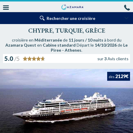
Rechercher une croisière
CHYPRE, TURQUIE, GRÈCE
croisière en
Méditerranée
de
11 jours / 10 nuits
à bord du
Azamara Quest
en
Cabine standard
Départ le
14/10/2026
de
Le
Piree - Athenes
.
5.0
/5
sur
3
Avis clients
2129€
dès