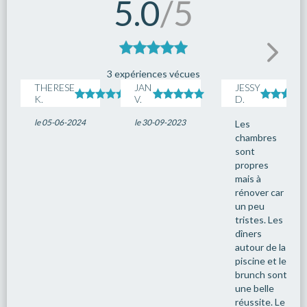
5.0
/5
3 expériences vécues
THERESE
JAN
JESSY
K.
V.
D.
le 05-06-2024
le 30-09-2023
Les
chambres
sont
propres
mais à
rénover car
un peu
tristes. Les
dîners
autour de la
piscine et le
brunch sont
une belle
réussite. Le