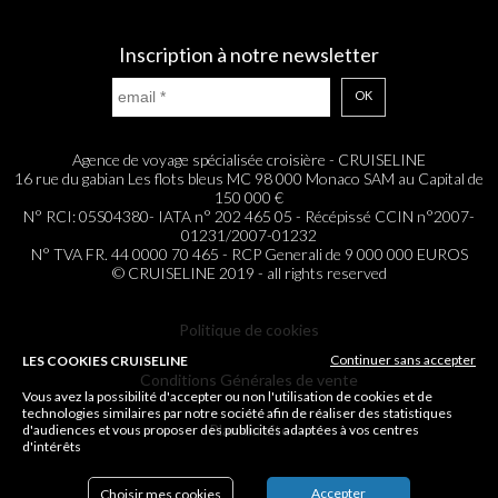
Inscription à notre newsletter
OK
Agence de voyage spécialisée croisière - CRUISELINE
16 rue du gabian Les flots bleus MC 98 000 Monaco SAM au Capital de
150 000 €
N° RCI: 05S04380- IATA n° 202 465 05 - Récépissé CCIN n°2007-
01231/2007-01232
N° TVA FR. 44 0000 70 465 - RCP Generali de 9 000 000 EUROS
© CRUISELINE 2019 - all rights reserved
Politique de cookies
Continuer sans accepter
LES COOKIES CRUISELINE
Conditions Générales de vente
Vous avez la possibilité d'accepter ou non l'utilisation de cookies et de
technologies similaires par notre société afin de réaliser des statistiques
Plan du site
d'audiences et vous proposer des publicités adaptées à vos centres
d'intérêts
Accepter
Choisir mes cookies