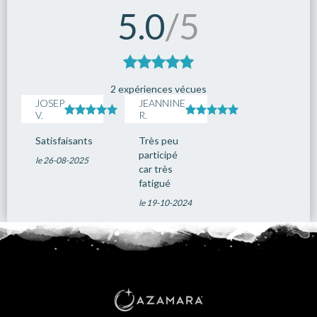
5.0
/5
2 expériences vécues
JOSEP
JEANNINE
V.
R.
Satisfaisants
Très peu
participé
le 26-08-2025
car très
fatigué
le 19-10-2024