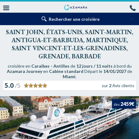
Rechercher une croisière
SAINT JOHN, ÉTATS-UNIS, SAINT-MARTIN,
ANTIGUA-ET-BARBUDA, MARTINIQUE,
SAINT VINCENT-ET-LES-GRENADINES,
GRENADE, BARBADE
croisière en
Caraïbes - Antilles
de
12 jours / 11 nuits
à bord du
Azamara Journey
en
Cabine standard
Départ le
14/01/2027
de
Miami
.
5.0
/5
sur
2
Avis clients
2459€
dès