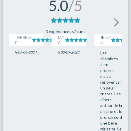
5.0
/5
3 expériences vécues
THERESE
JAN
JESSY
K.
V.
D.
le 05-06-2024
le 30-09-2023
Les
chambres
sont
propres
mais à
rénover car
un peu
tristes. Les
dîners
autour de la
piscine et le
brunch sont
une belle
réussite. Le