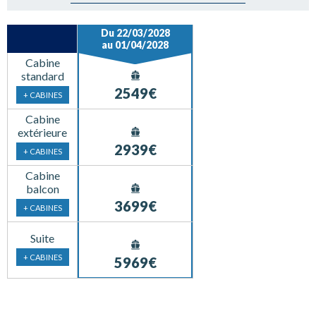
Du 22/03/2028
au 01/04/2028
Cabine
standard
2549€
+ CABINES
Cabine
extérieure
2939€
+ CABINES
Cabine
balcon
3699€
+ CABINES
Suite
+ CABINES
5969€