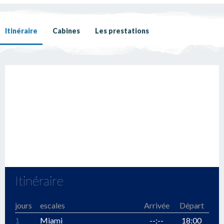
Itinéraire
Cabines
Les prestations
Itinéraire
jours
escales
Arrivée
Départ
1
Miami
--:--
18:00