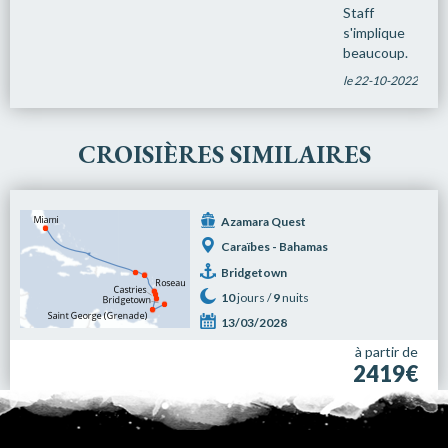
Staff
s'implique
beaucoup.
le 22-10-2022
CROISIÈRES SIMILAIRES
Azamara Quest
Caraïbes - Bahamas
Bridgetown
10
jours /
9
nuits
13/03/2028
à partir de
2419€