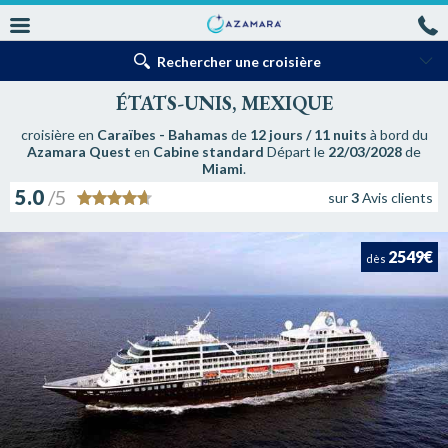
Rechercher une croisière
ÉTATS-UNIS, MEXIQUE
croisière en
Caraïbes - Bahamas
de
12 jours / 11 nuits
à bord du
Azamara Quest
en
Cabine standard
Départ le
22/03/2028
de
Miami
.
5.0
/5
sur
3
Avis clients
2549€
dès