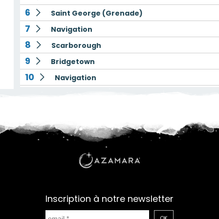
6
Saint George (Grenade)
7
Navigation
8
Scarborough
9
Bridgetown
10
Navigation
11
Kralendijk
12
Willemstad (Curaçao)
13
Oranjestad
14
Navigation
15
Puerto Plata
16
Navigation
17
Nassau
Inscription à notre newsletter
18
Miami
OK