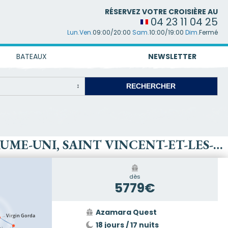
RÉSERVEZ VOTRE CROISIÈRE AU
04 23 11 04 25
Lun.Ven.
09:00/20:00
Sam.
10:00/19:00
Dim.
Fermé
BATEAUX
NEWSLETTER
CROISIÈRE : PORTO RICO, VIRGIN GORDA, ANTIGUA-ET-BARBUDA, ROYAUME-UNI, SAINT VINCENT-ET-LES-GRENADINES, GRENADE, TRINITÉ-ET-TOBAGO, BARBADE, BONAIRE, ARUBA, RÉPUBLIQUE DOMINICAINE, BAHAMAS, ÉTATS-UNIS
dès
5779€
Azamara Quest
18 jours / 17 nuits