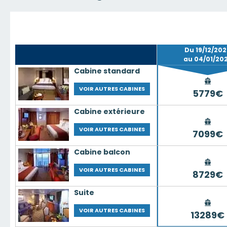
Du 19/12/20
au 04/01/20
Cabine standard
VOIR AUTRES CABINES
5779€
Cabine extérieure
VOIR AUTRES CABINES
7099€
Cabine balcon
VOIR AUTRES CABINES
8729€
Suite
VOIR AUTRES CABINES
13289€