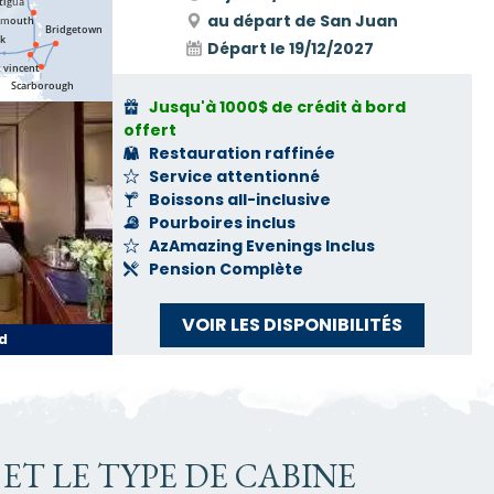
au départ de San Juan
Départ le
19/12/2027
Jusqu'à 1000$ de crédit à bord
offert
Restauration raffinée
Service attentionné
Boissons all-inclusive
Pourboires inclus
AzAmazing Evenings Inclus
Pension Complète
VOIR LES DISPONIBILITÉS
d
ET LE TYPE DE CABINE