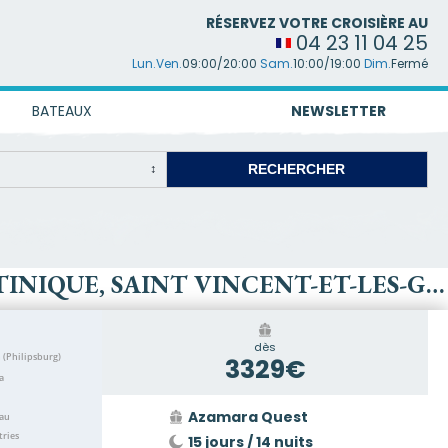
RÉSERVEZ VOTRE CROISIÈRE AU
04 23 11 04 25
Lun.Ven.
09:00/20:00
Sam.
10:00/19:00
Dim.
Fermé
BATEAUX
NEWSLETTER
CROISIÈRE : PORTO RICO, VIRGIN GORDA, ANTIGUA-ET-BARBUDA, MARTINIQUE, SAINT VINCENT-ET-LES-GRENADINES, GRENADE, TRINITÉ-ET-TOBAGO, BARBADE, SAINTE-LUCIE, DOMINIQUE, SAINT-MARTIN, ÉTATS-UNIS
dès
3329€
Azamara Quest
15 jours / 14 nuits