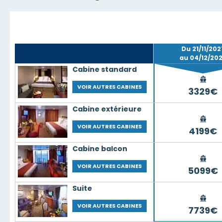
Du 21/11/202
au 04/12/20
Cabine standard
VOIR AUTRES CABINES
3329€
Cabine extérieure
VOIR AUTRES CABINES
4199€
Cabine balcon
VOIR AUTRES CABINES
5099€
Suite
VOIR AUTRES CABINES
7739€