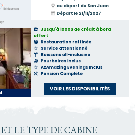
au départ de San Juan
Départ le
21/11/2027
Jusqu'à 1000$ de crédit à bord
offert
Restauration raffinée
Service attentionné
Boissons all-inclusive
Pourboires inclus
AzAmazing Evenings Inclus
Pension Complète
VOIR LES DISPONIBILITÉS
d
ET LE TYPE DE CABINE