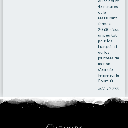
du soir dure
45 minutes
et le
restaurant
ferme a
20h30 c'est
un peu tot
pour les
Français et
oui les
journées de
mer ont
s'ennuie
ferme sur le
Poursuit.
le 23-12-2022