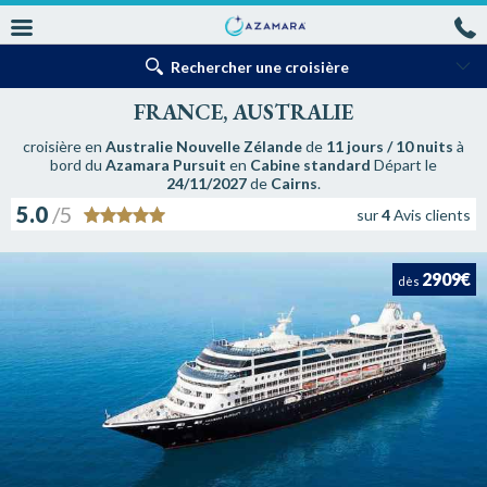
Rechercher une croisière
FRANCE, AUSTRALIE
croisière en
Australie Nouvelle Zélande
de
11 jours / 10 nuits
à
bord du
Azamara Pursuit
en
Cabine standard
Départ le
24/11/2027
de
Cairns
.
5.0
/5
sur
4
Avis clients
2909€
dès