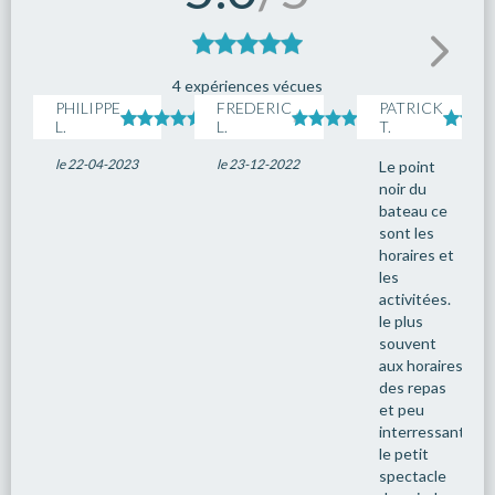
4 expériences vécues
PHILIPPE
FREDERIC
PATRICK
L.
L.
T.
le 22-04-2023
le 23-12-2022
Le point
noir du
bateau ce
sont les
horaires et
les
activitées.
le plus
souvent
aux horaires
des repas
et peu
interressantes.
le petit
spectacle