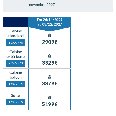
Du 24/11/2027
au 03/12/2027
Cabine
standard
2909€
+ CABINES
Cabine
extérieure
3329€
+ CABINES
Cabine
balcon
3879€
+ CABINES
Suite
+ CABINES
5199€