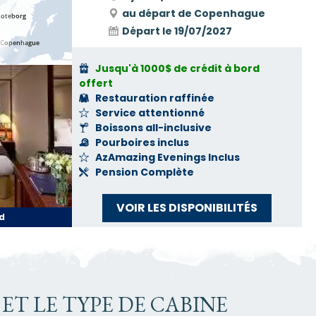
au départ de Copenhague
Départ le
19/07/2027
Jusqu'à 1000$ de crédit à bord
offert
Restauration raffinée
Service attentionné
Boissons all-inclusive
Pourboires inclus
AzAmazing Evenings Inclus
Pension Complète
VOIR LES DISPONIBILITÉS
d
ET LE TYPE DE CABINE