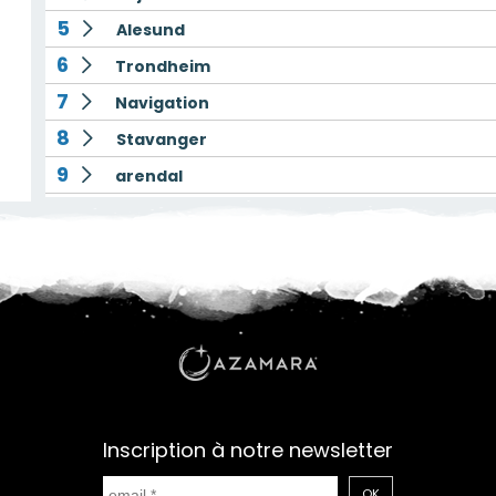
5
Alesund
6
Trondheim
7
Navigation
8
Stavanger
9
arendal
10
Goteborg
11
Copenhague
Inscription à notre newsletter
OK