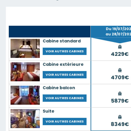
Du 19/07/20
au 28/07/20
Cabine standard
VOIR AUTRES CABINES
4229€
Cabine extérieure
VOIR AUTRES CABINES
4709€
Cabine balcon
VOIR AUTRES CABINES
5879€
Suite
VOIR AUTRES CABINES
8349€