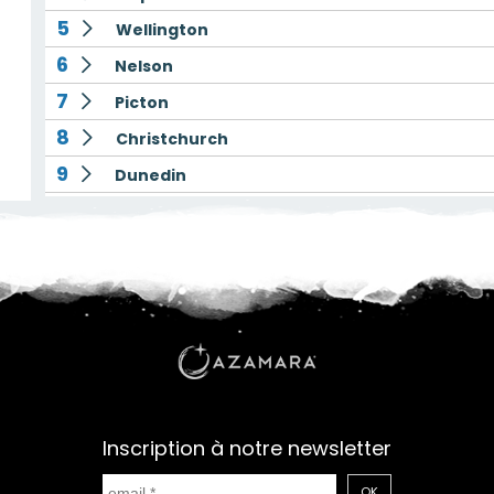
5
Wellington
6
Nelson
7
Picton
8
Christchurch
9
Dunedin
10
Milford sound
11
Navigation
12
Navigation
13
Hobart
14
Hobart
15
Navigation
16
Eden
Inscription à notre newsletter
17
Sydney
OK