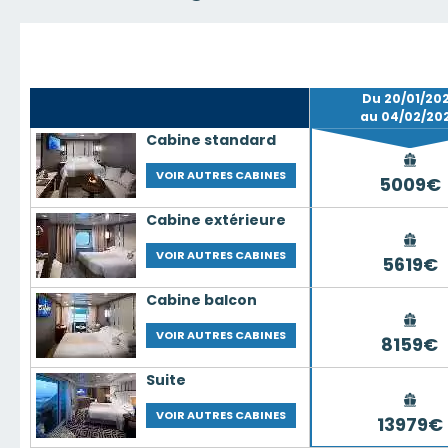
Du 20/01/20
au 04/02/20
Cabine standard
VOIR AUTRES CABINES
5009€
Cabine extérieure
VOIR AUTRES CABINES
5619€
Cabine balcon
VOIR AUTRES CABINES
8159€
Suite
VOIR AUTRES CABINES
13979€