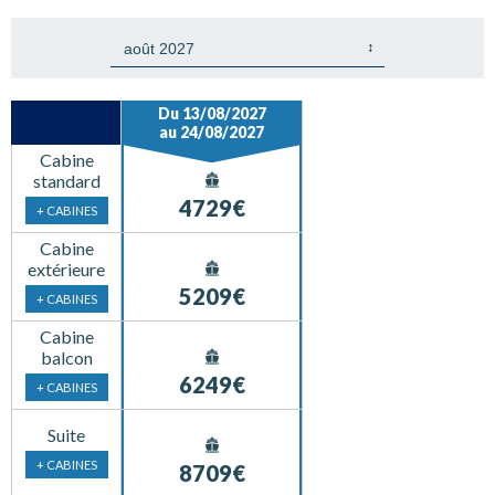
Du 13/08/2027
au 24/08/2027
Cabine
standard
4729€
+ CABINES
Cabine
extérieure
5209€
+ CABINES
Cabine
balcon
6249€
+ CABINES
Suite
+ CABINES
8709€