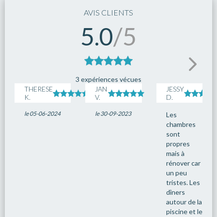
AVIS CLIENTS
5.0
/5
3 expériences vécues
THERESE
JAN
JESSY
K.
V.
D.
le 05-06-2024
le 30-09-2023
Les
chambres
sont
propres
mais à
rénover car
un peu
tristes. Les
dîners
autour de la
piscine et le