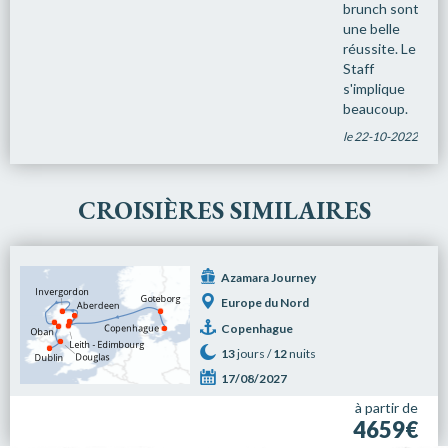
brunch sont
une belle
réussite. Le
Staff
s'implique
beaucoup.
le 22-10-2022
CROISIÈRES SIMILAIRES
Azamara Journey
Europe du Nord
Copenhague
13
jours /
12
nuits
17/08/2027
à partir de
4659€