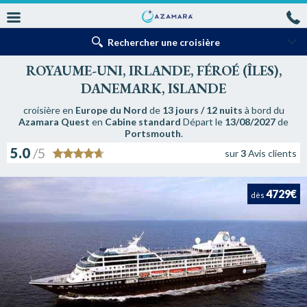
Rechercher une croisière
ROYAUME-UNI, IRLANDE, FÉROÉ (ÎLES),
DANEMARK, ISLANDE
croisière en
Europe du Nord
de
13 jours / 12 nuits
à bord du
Azamara Quest
en
Cabine standard
Départ le
13/08/2027
de
Portsmouth
.
5.0
/5
sur
3
Avis clients
4729€
dès