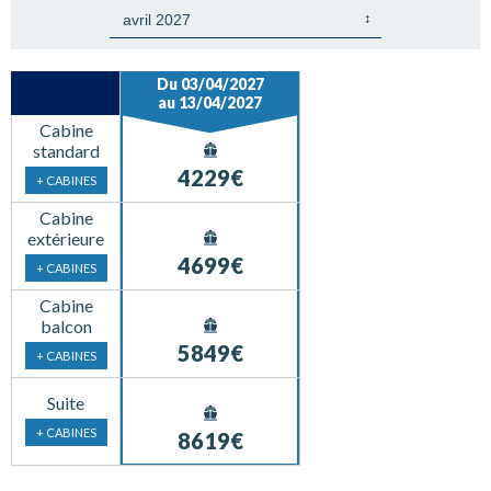
Du 03/04/2027
au 13/04/2027
Cabine
standard
4229€
+ CABINES
Cabine
extérieure
4699€
+ CABINES
Cabine
balcon
5849€
+ CABINES
Suite
+ CABINES
8619€