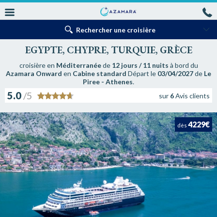
Rechercher une croisière
EGYPTE, CHYPRE, TURQUIE, GRÈCE
croisière en
Méditerranée
de
12 jours / 11 nuits
à bord du
Azamara Onward
en
Cabine standard
Départ le
03/04/2027
de
Le
Piree - Athenes
.
5.0
/5
sur
6
Avis clients
4229€
dès