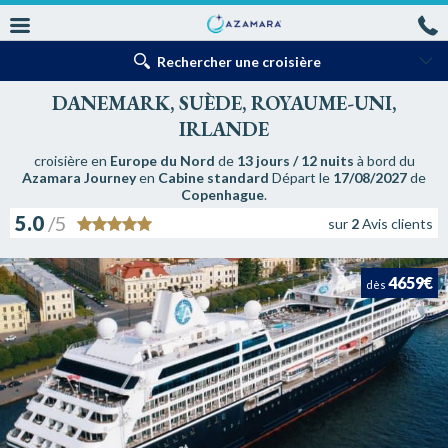
Rechercher une croisière
DANEMARK, SUÈDE, ROYAUME-UNI,
IRLANDE
croisière en
Europe du Nord
de
13 jours / 12 nuits
à bord du
Azamara Journey
en
Cabine standard
Départ le
17/08/2027
de
Copenhague
.
5.0
/5
sur
2
Avis clients
4659€
dès