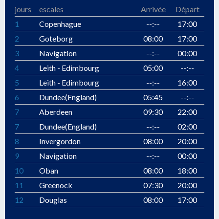
jours
escales
Arrivée
Départ
1
Copenhague
--:--
17:00
2
Goteborg
08:00
17:00
3
Navigation
--:--
00:00
4
Leith - Edimbourg
05:00
--:--
5
Leith - Edimbourg
--:--
16:00
6
Dundee(England)
05:45
--:--
7
Aberdeen
09:30
22:00
7
Dundee(England)
--:--
02:00
8
Invergordon
08:00
20:00
9
Navigation
--:--
00:00
10
Oban
08:00
18:00
11
Greenock
07:30
20:00
12
Douglas
08:00
17:00
13
Dublin
06:00
--:--