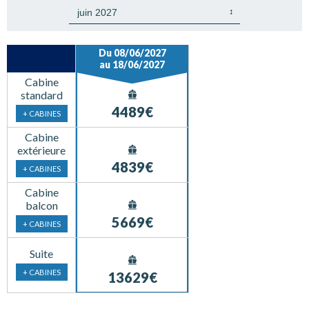
Du 08/06/2027
au 18/06/2027
Cabine
standard
4489€
+ CABINES
Cabine
extérieure
4839€
+ CABINES
Cabine
balcon
5669€
+ CABINES
Suite
+ CABINES
13629€