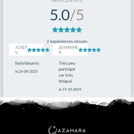
5.0
/5
2 expériences vécues
JOSEP
JEANNINE
V.
R.
Satisfaisants
Très peu
participé
le 26-08-2025
car très
fatigué
le 19-10-2024