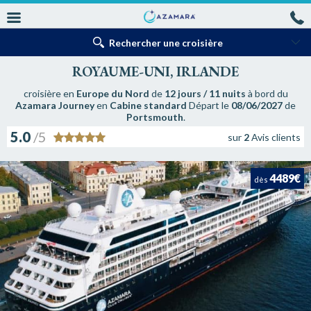
Rechercher une croisière
ROYAUME-UNI, IRLANDE
croisière en
Europe du Nord
de
12 jours / 11 nuits
à bord du
Azamara Journey
en
Cabine standard
Départ le
08/06/2027
de
Portsmouth
.
5.0
/5
sur
2
Avis clients
4489€
dès