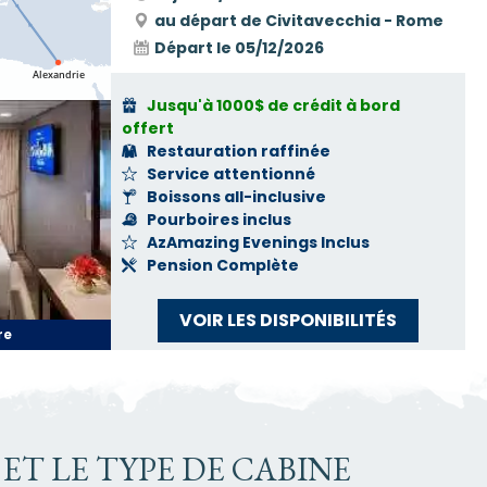
au départ de Civitavecchia - Rome
Départ le
05/12/2026
Jusqu'à 1000$ de crédit à bord
offert
Restauration raffinée
Service attentionné
Boissons all-inclusive
Pourboires inclus
AzAmazing Evenings Inclus
Pension Complète
VOIR LES DISPONIBILITÉS
re
ET LE TYPE DE CABINE