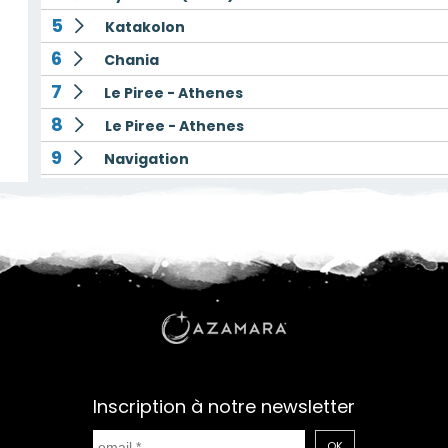
5
Katakolon
6
Chania
7
Le Piree - Athenes
8
Le Piree - Athenes
9
Navigation
10
Alexandrie
11
Alexandrie
12
Navigation
13
Heraklion
14
Navigation
15
La Valette
16
Catane
Inscription à notre newsletter
17
Naples
OK